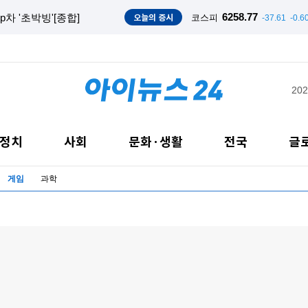
오늘의 증시
6258.77
차 '초박빙'[종합]
코스피
-37.61
-0.6
202
정치
사회
문화·생활
전국
글
게임
과학