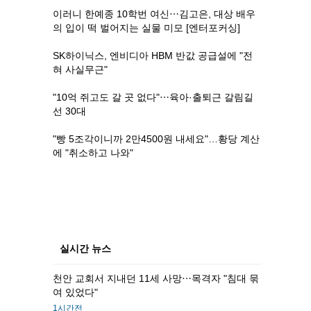
이러니 한예종 10학번 여신⋯김고은, 대상 배우
의 입이 떡 벌어지는 실물 미모 [엔터포커싱]
SK하이닉스, 엔비디아 HBM 반값 공급설에 "전
혀 사실무근"
"10억 쥐고도 갈 곳 없다"⋯육아·출퇴근 갈림길
선 30대
"빵 5조각이니까 2만4500원 내세요"…황당 계산
에 "취소하고 나와"
실시간 뉴스
천안 교회서 지내던 11세 사망⋯목격자 "침대 묶
여 있었다"
1시간전