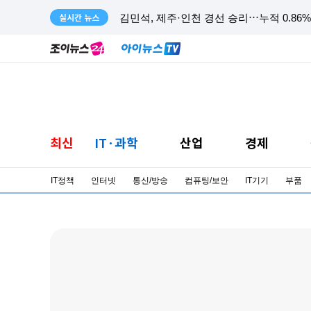
실시간 뉴스
김민석, 제주·인천 경선 승리⋯누적 0.86%p
최신
IT·과학
산업
경제
IT정책
인터넷
통신/방송
컴퓨팅/보안
IT기기
부품