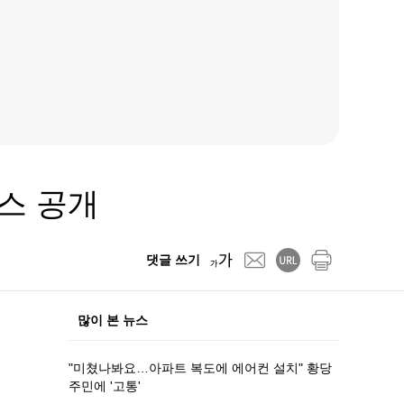
믹스 공개
댓글 쓰기
많이 본 뉴스
"미쳤나봐요…아파트 복도에 에어컨 설치" 황당
주민에 '고통'