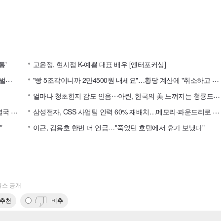
통'
고윤정, 현시점 K-예쁨 대표 배우 [엔터포커싱]
이
러니 한예종 10학번 여신⋯김고은, 대상 배우의 입이 떡 벌어지는 실물 미모 [엔터포커싱]
"
빵 5조각이니까 2만4500원 내세요"…황당 계산에 "취소하고 나와"
얼
마나 청초한지 감도 안옴⋯아린, 한국의 美 느껴지는 청룡드레스 [엔터포커싱]
황
희찬 팀 동료, 훈련 중 드러눕고 "이적 시켜달라" 시위…결국 팀 훈련까지 취소
삼
성전자, CSS 사업팀 인력 60% 재배치…메모리·파운드리로 이동
"
이근, 김용호 한번 더 언급…"죽었던 호텔에서 휴가 보냈다"
믹스 공개
추천
비추