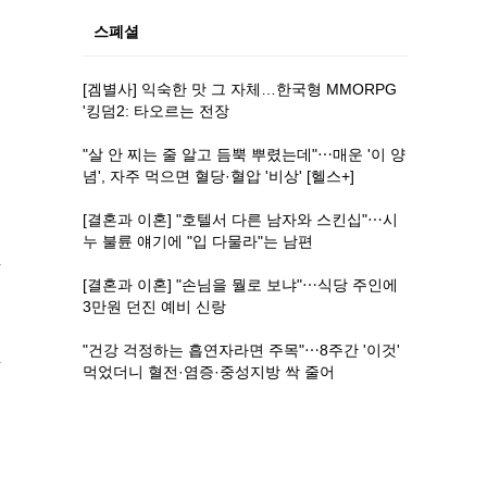
스폐셜
[겜별사] 익숙한 맛 그 자체…한국형 MMORPG
'킹덤2: 타오르는 전장
"살 안 찌는 줄 알고 듬뿍 뿌렸는데"⋯매운 '이 양
념', 자주 먹으면 혈당·혈압 '비상' [헬스+]
[결혼과 이혼] "호텔서 다른 남자와 스킨십"⋯시
누 불륜 얘기에 "입 다물라"는 남편
[결혼과 이혼] "손님을 뭘로 보냐"⋯식당 주인에
3만원 던진 예비 신랑
"건강 걱정하는 흡연자라면 주목"⋯8주간 '이것'
먹었더니 혈전·염증·중성지방 싹 줄어