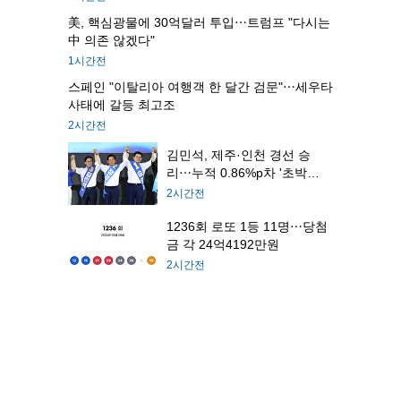
美, 핵심광물에 30억달러 투입⋯트럼프 "다시는
中 의존 않겠다"
1시간전
스페인 "이탈리아 여행객 한 달간 검문"⋯세우타
사태에 갈등 최고조
2시간전
김민석, 제주·인천 경선 승
리⋯누적 0.86%p차 '초박
빙'[종합]
2시간전
1236회 로또 1등 11명⋯당첨
금 각 24억4192만원
2시간전