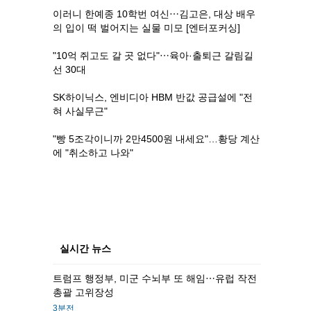
이러니 한예종 10학번 여신⋯김고은, 대상 배우
의 입이 떡 벌어지는 실물 미모 [엔터포커싱]
"10억 쥐고도 갈 곳 없다"⋯육아·출퇴근 갈림길
선 30대
SK하이닉스, 엔비디아 HBM 반값 공급설에 "전
혀 사실무근"
"빵 5조각이니까 2만4500원 내세요"…황당 계산
에 "취소하고 나와"
실시간 뉴스
트럼프 행정부, 미군 수뇌부 또 해임⋯유럽 작전
총괄 고위장성
3분전