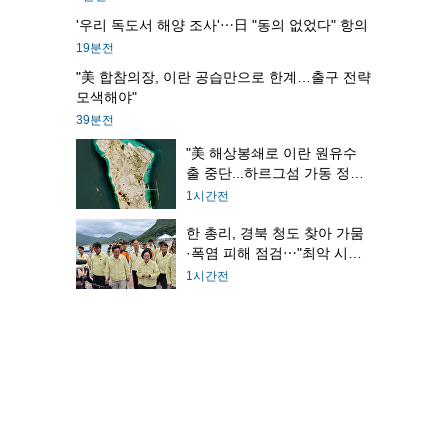
'우리 독도서 해양 조사'⋯日 "동의 없었다" 항의
19분전
"美 합참의장, 이란 공습만으로 한계…출구 전략
모색해야"
39분전
"美 해상봉쇄로 이란 원유수
출 중단...하르그섬 가동 정
지"
1시간전
한 총리, 경북 청도 찾아 가뭄
·폭염 피해 점검⋯"최악 시나
리오 대비"
1시간전