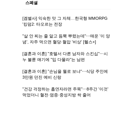
스폐셜
[겜별사] 익숙한 맛 그 자체…한국형 MMORPG
'킹덤2: 타오르는 전장
"살 안 찌는 줄 알고 듬뿍 뿌렸는데"⋯매운 '이 양
념', 자주 먹으면 혈당·혈압 '비상' [헬스+]
[결혼과 이혼] "호텔서 다른 남자와 스킨십"⋯시
누 불륜 얘기에 "입 다물라"는 남편
[결혼과 이혼] "손님을 뭘로 보냐"⋯식당 주인에
3만원 던진 예비 신랑
"건강 걱정하는 흡연자라면 주목"⋯8주간 '이것'
먹었더니 혈전·염증·중성지방 싹 줄어