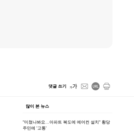
댓글 쓰기
많이 본 뉴스
"미쳤나봐요…아파트 복도에 에어컨 설치" 황당
주민에 '고통'