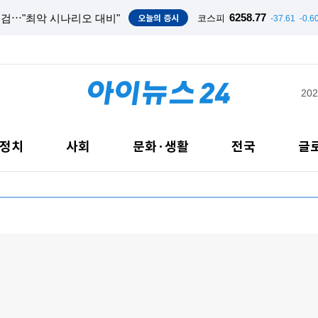
오늘의 증시
6258.77
점검⋯"최악 시나리오 대비"
코스피
-37.61
-0.6
202
정치
사회
문화·생활
전국
글