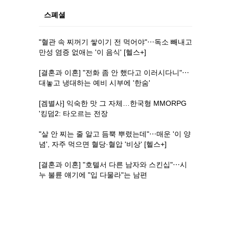
스폐셜
"혈관 속 찌꺼기 쌓이기 전 먹어야"⋯독소 빼내고
만성 염증 없애는 '이 음식' [헬스+]
[결혼과 이혼] "전화 좀 안 했다고 이러시다니"⋯
대놓고 냉대하는 예비 시부에 '한숨'
[겜별사] 익숙한 맛 그 자체…한국형 MMORPG
'킹덤2: 타오르는 전장
"살 안 찌는 줄 알고 듬뿍 뿌렸는데"⋯매운 '이 양
념', 자주 먹으면 혈당·혈압 '비상' [헬스+]
[결혼과 이혼] "호텔서 다른 남자와 스킨십"⋯시
누 불륜 얘기에 "입 다물라"는 남편