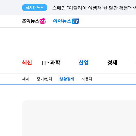
실시간 뉴스
김민석, 제주·인천 경선 승리⋯누적 0.86%p
최신
IT·과학
산업
경제
재계
중기/벤처
생활경제
자동차