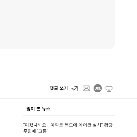
댓글 쓰기
많이 본 뉴스
"미쳤나봐요…아파트 복도에 에어컨 설치" 황당
주민에 '고통'