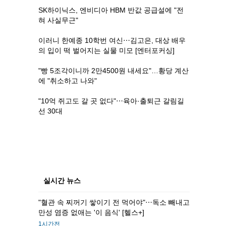
SK하이닉스, 엔비디아 HBM 반값 공급설에 "전
혀 사실무근"
이러니 한예종 10학번 여신⋯김고은, 대상 배우
의 입이 떡 벌어지는 실물 미모 [엔터포커싱]
"빵 5조각이니까 2만4500원 내세요"…황당 계산
에 "취소하고 나와"
"10억 쥐고도 갈 곳 없다"⋯육아·출퇴근 갈림길
선 30대
실시간 뉴스
"혈관 속 찌꺼기 쌓이기 전 먹어야"⋯독소 빼내고
만성 염증 없애는 '이 음식' [헬스+]
1시간전