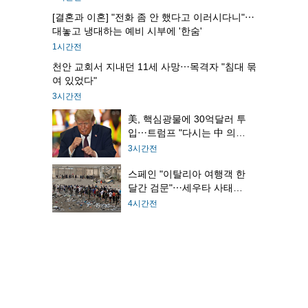
[결혼과 이혼] "전화 좀 안 했다고 이러시다니"⋯
대놓고 냉대하는 예비 시부에 '한숨'
1시간전
천안 교회서 지내던 11세 사망⋯목격자 "침대 묶
여 있었다"
3시간전
美, 핵심광물에 30억달러 투
입⋯트럼프 "다시는 中 의존
않겠다"
3시간전
스페인 "이탈리아 여행객 한
달간 검문"⋯세우타 사태에
갈등 최고조
4시간전