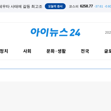
오늘의 증시
6258.77
차 '초박빙'[종합]
코스피
-37.61
-0.6
202
정치
사회
문화·생활
전국
글