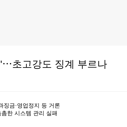
아'⋯초고강도 징계 부르나
과징금·영업정지 등 거론
촘한 시스템 관리 실패