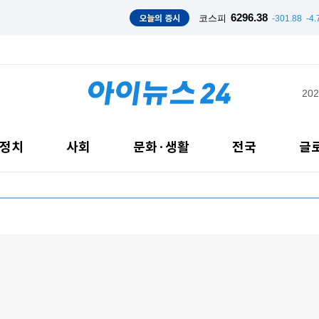
카카오, 과기정통부 AI 에이전트 마켓플레이스 개발 지원 사업 수행자 선정
오늘의 증시
6296.38
코스피
-301.88
-4
202
정치
사회
문화·생활
전국
글