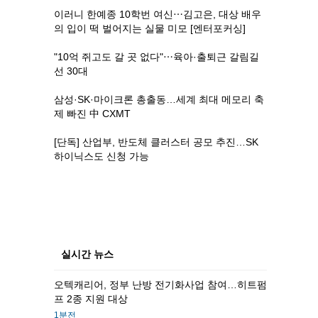
이러니 한예종 10학번 여신⋯김고은, 대상 배우
의 입이 떡 벌어지는 실물 미모 [엔터포커싱]
"10억 쥐고도 갈 곳 없다"⋯육아·출퇴근 갈림길
선 30대
삼성·SK·마이크론 총출동…세계 최대 메모리 축
제 빠진 中 CXMT
[단독] 산업부, 반도체 클러스터 공모 추진…SK
하이닉스도 신청 가능
실시간 뉴스
오텍캐리어, 정부 난방 전기화사업 참여…히트펌
프 2종 지원 대상
1분전