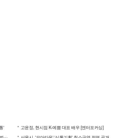
통'
고윤정, 현시점 K-예쁨 대표 배우 [엔터포커싱]
이
러니 한예종 10학번 여신⋯김고은, 대상 배우의 입이 떡 벌어지는 실물 미모 [엔터포커싱]
서울시, '모아타운'·'신통기획' 취소구역 전면 공개