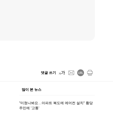
댓글 쓰기
많이 본 뉴스
"미쳤나봐요…아파트 복도에 에어컨 설치" 황당
주민에 '고통'