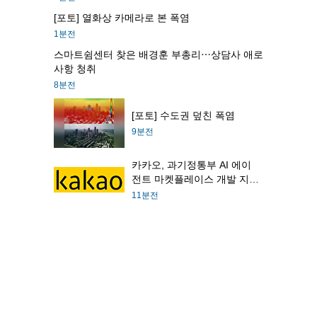
[포토] 열화상 카메라로 본 폭염
1분전
스마트쉼센터 찾은 배경훈 부총리⋯상담사 애로
사항 청취
8분전
[포토] 수도권 덮친 폭염
9분전
카카오, 과기정통부 AI 에이
전트 마켓플레이스 개발 지원
사업 수행자 선정
11분전