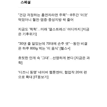
스폐셜
"건강 걱정하는 흡연자라면 주목"⋯8주간 '이것'
먹었더니 혈전·염증·중성지방 싹 줄어
지금도 '헉헉'…미래 '열스트레스' 어디까지 [지금
은 기후위기]
"30댄 줄 알았는데 70대에 손주 셋"⋯동안 비결
은 하루 800g 먹는 '이 음식' [헬스+]
흐릿한 안개 속 '그대'…선명하게 본다 [지금은 과
학]
'디즈니 동맹' 네이버 웹툰엔터, 협업작 20여 편
으로 확대 [IT돋보기]