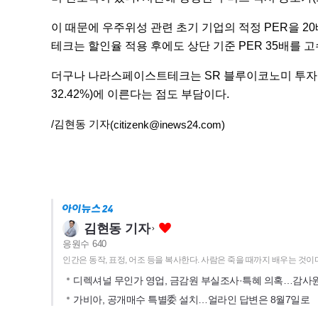
이 때문에 우주위성 관련 초기 기업의 적정 PER을 
테크는 할인율 적용 후에도 상단 기준 PER 35배를 고
더구나 나라스페이스트테크는 SR 블루이코노미 투자조합
32.42%)에 이른다는 점도 부담이다.
/김현동 기자
(citizenk@inews24.com)
김현동 기자
응원수
640
인간은 동작, 표정, 어조 등을 복사한다. 사람은 죽을 때까지 배우는 것이다
디렉셔널 무인가 영업, 금감원 부실조사·특혜 의혹…감사
가비아, 공개매수 특별委 설치…얼라인 답변은 8월7일로