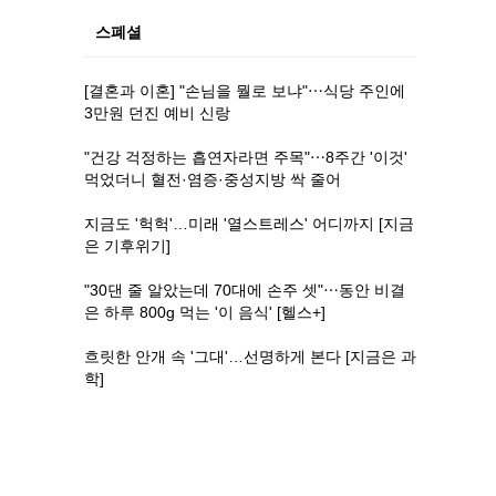
스폐셜
[결혼과 이혼] "손님을 뭘로 보냐"⋯식당 주인에
3만원 던진 예비 신랑
"건강 걱정하는 흡연자라면 주목"⋯8주간 '이것'
먹었더니 혈전·염증·중성지방 싹 줄어
지금도 '헉헉'…미래 '열스트레스' 어디까지 [지금
은 기후위기]
"30댄 줄 알았는데 70대에 손주 셋"⋯동안 비결
은 하루 800g 먹는 '이 음식' [헬스+]
흐릿한 안개 속 '그대'…선명하게 본다 [지금은 과
학]