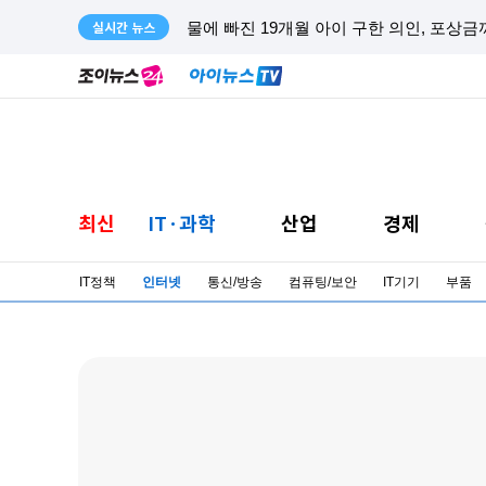
실시간 뉴스
캐리비안베이 女탈의실에 "남자다!"…선글
최신
IT·과학
산업
경제
IT정책
인터넷
통신/방송
컴퓨팅/보안
IT기기
부품