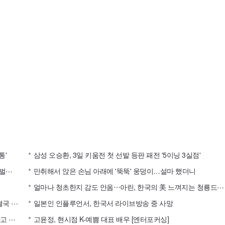
통'
삼성 오승환, 3일 키움전 첫 선발 등판 패전 '5이닝 3실점'
이
러니 한예종 10학번 여신⋯김고은, 대상 배우의 입이 떡 벌어지는 실물 미모 [엔터포커싱]
만취해서 앉은 손님 아래에 '뚝뚝' 웅덩이…설마 했더니
얼
마나 청초한지 감도 안옴⋯아린, 한국의 美 느껴지는 청룡드레스 [엔터포커싱]
황
희찬 팀 동료, 훈련 중 드러눕고 "이적 시켜달라" 시위…결국 팀 훈련까지 취소
일본인 인플루언서, 한국서 라이브방송 중 사망
"
빵 5조각이니까 2만4500원 내세요"…황당 계산에 "취소하고 나와"
고윤정, 현시점 K-예쁨 대표 배우 [엔터포커싱]