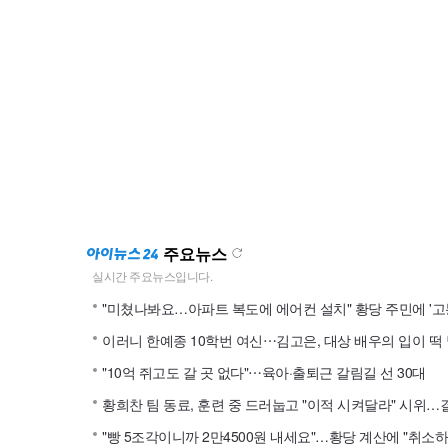
주요뉴스
"미쳤나봐요…아파트 복도에 에어컨 설치" 황당 주민에 '고
"10억 쥐고도 갈 곳 없다"⋯육아·출퇴근 갈림길 선 30대