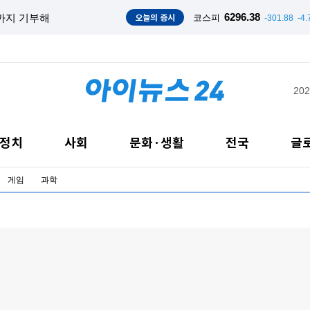
오늘의 증시
6296.38
·마스크 끼고 도주
코스피
-301.88
-4
202
정치
사회
문화·생활
전국
글
게임
과학