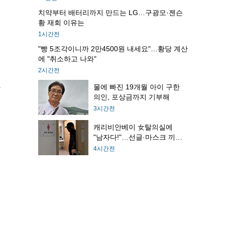
치약부터 배터리까지 만드는 LG…구광모·젠슨
황 재회 이유는
1시간전
"빵 5조각이니까 2만4500원 내세요"…황당 계산
에 "취소하고 나와"
2시간전
물에 빠진 19개월 아이 구한
나
의인, 포상금까지 기부해
3시간전
캐리비안베이 女탈의실에
부
"남자다!"…선글·마스크 끼고
도주
4시간전