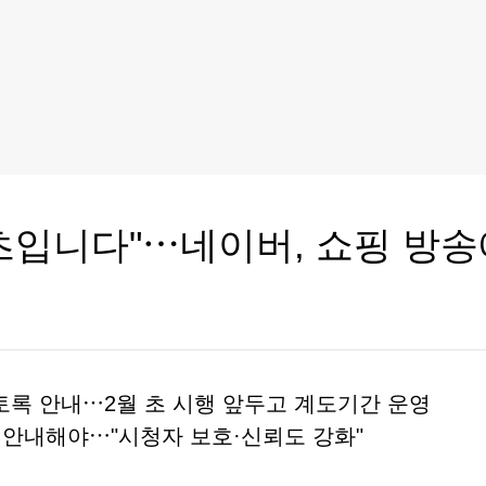
츠입니다"⋯네이버, 쇼핑 방송에
토록 안내⋯2월 초 시행 앞두고 계도기간 운영
점 안내해야⋯"시청자 보호·신뢰도 강화"