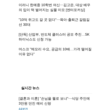
이러니 한예종 10학번 여신⋯김고은, 대상 배우
의 입이 떡 벌어지는 실물 미모 [엔터포커싱]
"10억 쥐고도 갈 곳 없다"⋯육아·출퇴근 갈림길
선 30대
[단독] 산업부, 반도체 클러스터 공모 추진…SK
하이닉스도 신청 가능
머스크 "메모리 수요, 공급의 10배…가격 떨어질
이유 없다"
실시간 뉴스
[결혼과 이혼] "손님을 뭘로 보냐"⋯식당 주인에
3만원 던진 예비 신랑
44분전