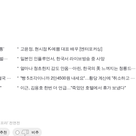
통'
고윤정, 현시점 K-예쁨 대표 배우 [엔터포커싱]
이
러니 한예종 10학번 여신⋯김고은, 대상 배우의 입이 떡 벌어지는 실물 미모 [엔터포커싱]
일본인 인플루언서, 한국서 라이브방송 중 사망
얼
마나 청초한지 감도 안옴⋯아린, 한국의 美 느껴지는 청룡드레스 [엔터포커싱]
황
희찬 팀 동료, 훈련 중 드러눕고 "이적 시켜달라" 시위…결국 팀 훈련까지 취소
"
빵 5조각이니까 2만4500원 내세요"…황당 계산에 "취소하고 나와"
"
이근, 김용호 한번 더 언급…"죽었던 호텔에서 휴가 보냈다"
I인프라' 전면전
추천
비추