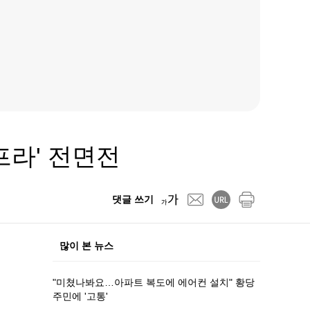
인프라' 전면전
댓글 쓰기
많이 본 뉴스
"미쳤나봐요…아파트 복도에 에어컨 설치" 황당
주민에 '고통'