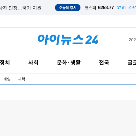
오늘의 증시
6258.77
의상자 인정…국가 지원
코스피
-37.61
-0.6
202
정치
사회
문화·생활
전국
글
게임
과학