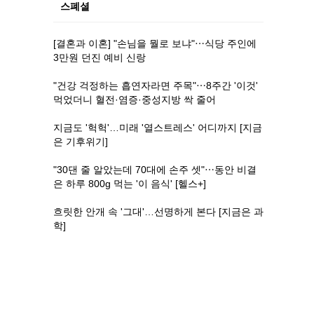
스폐셜
[결혼과 이혼] "손님을 뭘로 보냐"⋯식당 주인에
3만원 던진 예비 신랑
"건강 걱정하는 흡연자라면 주목"⋯8주간 '이것'
먹었더니 혈전·염증·중성지방 싹 줄어
지금도 '헉헉'…미래 '열스트레스' 어디까지 [지금
은 기후위기]
"30댄 줄 알았는데 70대에 손주 셋"⋯동안 비결
은 하루 800g 먹는 '이 음식' [헬스+]
흐릿한 안개 속 '그대'…선명하게 본다 [지금은 과
학]