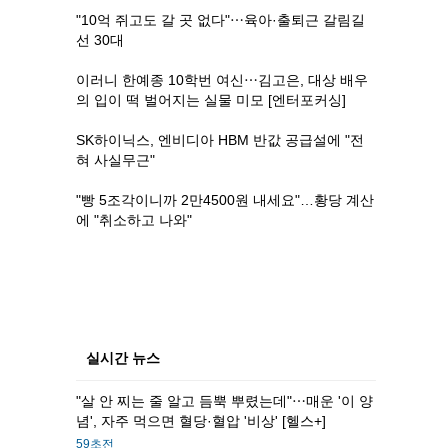
"10억 쥐고도 갈 곳 없다"⋯육아·출퇴근 갈림길
선 30대
이러니 한예종 10학번 여신⋯김고은, 대상 배우
의 입이 떡 벌어지는 실물 미모 [엔터포커싱]
SK하이닉스, 엔비디아 HBM 반값 공급설에 "전
혀 사실무근"
"빵 5조각이니까 2만4500원 내세요"…황당 계산
에 "취소하고 나와"
실시간 뉴스
"살 안 찌는 줄 알고 듬뿍 뿌렸는데"⋯매운 '이 양
념', 자주 먹으면 혈당·혈압 '비상' [헬스+]
59초전