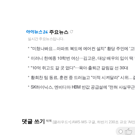
주요뉴스
"미쳤나봐요…아파트 복도에 에어컨 설치" 황당 주민에 '고
"10억 쥐고도 갈 곳 없다"⋯육아·출퇴근 갈림길 선 30대
SK하이닉스, 엔비디아 HBM 반값 공급설에 "전혀 사실무근
댓글 쓰기
제목
[클라우드+] AWS·MS·구글, 하반기 230조 규모 'A