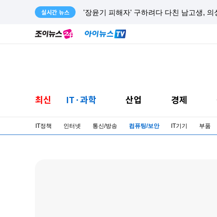
실시간 뉴스
'장윤기 피해자' 구하려다 다친 남고생, 
최신
IT·과학
산업
경제
IT정책
인터넷
통신/방송
컴퓨팅/보안
IT기기
부품