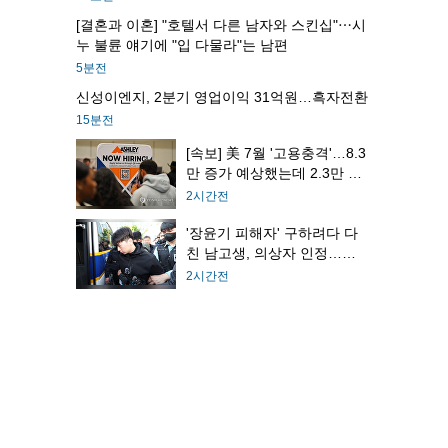
[결혼과 이혼] "호텔서 다른 남자와 스킨십"⋯시
누 불륜 얘기에 "입 다물라"는 남편
5분전
신성이엔지, 2분기 영업이익 31억원…흑자전환
15분전
[속보] 美 7월 '고용충격'…8.3
만 증가 예상했는데 2.3만 감
소
2시간전
'장윤기 피해자' 구하려다 다
친 남고생, 의상자 인정…국
가 지원
2시간전