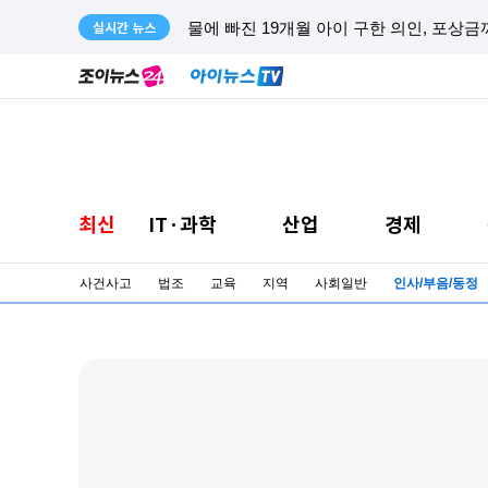
실시간 뉴스
물에 빠진 19개월 아이 구한 의인, 포상
최신
IT·과학
산업
경제
사건사고
법조
교육
지역
사회일반
인사/부음/동정