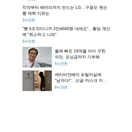
치약부터 배터리까지 만드는 LG…구광모·젠슨
황 재회 이유는
3시간전
"빵 5조각이니까 2만4500원 내세요"…황당 계산
에 "취소하고 나와"
5시간전
물에 빠진 19개월 아이 구한
의인, 포상금까지 기부해
5시간전
캐리비안베이 女탈의실에
"남자다!"…선글·마스크 끼고
도주
6시간전