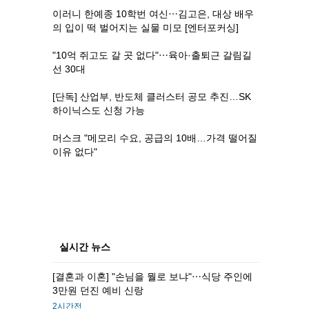
이러니 한예종 10학번 여신⋯김고은, 대상 배우
의 입이 떡 벌어지는 실물 미모 [엔터포커싱]
"10억 쥐고도 갈 곳 없다"⋯육아·출퇴근 갈림길
선 30대
[단독] 산업부, 반도체 클러스터 공모 추진…SK
하이닉스도 신청 가능
머스크 "메모리 수요, 공급의 10배…가격 떨어질
이유 없다"
실시간 뉴스
[결혼과 이혼] "손님을 뭘로 보냐"⋯식당 주인에
3만원 던진 예비 신랑
2시간전