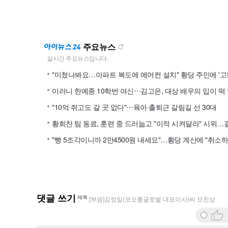
주요뉴스
"미쳤나봐요…아파트 복도에 에어컨 설치" 황당 주민에 '고
"10억 쥐고도 갈 곳 없다"⋯육아·출퇴근 갈림길 선 30대
댓글 쓰기
제목
[부음]김정일(코오롱글로벌 대표이사)씨 모친상