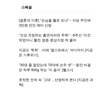
스폐셜
[결혼과 이혼] "손님을 뭘로 보냐"⋯식당 주인에
3만원 던진 예비 신랑
"건강 걱정하는 흡연자라면 주목"⋯8주간 '이것'
먹었더니 혈전·염증·중성지방 싹 줄어
지금도 '헉헉'…미래 '열스트레스' 어디까지 [지금
은 기후위기]
"30댄 줄 알았는데 70대에 손주 셋"⋯동안 비결
은 하루 800g 먹는 '이 음식' [헬스+]
흐릿한 안개 속 '그대'…선명하게 본다 [지금은 과
학]