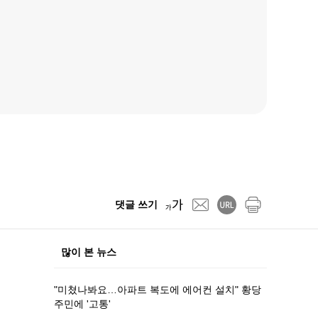
댓글 쓰기
많이 본 뉴스
"미쳤나봐요…아파트 복도에 에어컨 설치" 황당
주민에 '고통'