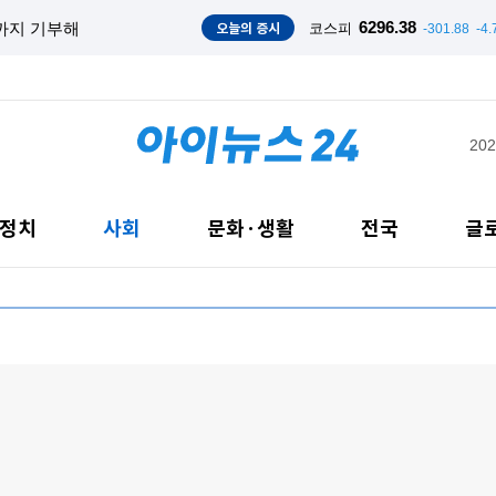
오늘의 증시
6296.38
금까지 기부해
코스피
-301.88
-4
202
정치
사회
문화·생활
전국
글