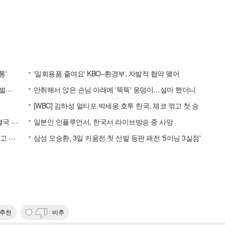
통'
'일회용품 줄여요' KBO–환경부, 자발적 협약 맺어
이
러니 한예종 10학번 여신⋯김고은, 대상 배우의 입이 떡 벌어지는 실물 미모 [엔터포커싱]
만취해서 앉은 손님 아래에 '뚝뚝' 웅덩이…설마 했더니
[WBC] 김하성 멀티포·박세웅 호투 한국, 체코 꺾고 첫 승
황
희찬 팀 동료, 훈련 중 드러눕고 "이적 시켜달라" 시위…결국 팀 훈련까지 취소
일본인 인플루언서, 한국서 라이브방송 중 사망
"
빵 5조각이니까 2만4500원 내세요"…황당 계산에 "취소하고 나와"
삼성 오승환, 3일 키움전 첫 선발 등판 패전 '5이닝 3실점'
추천
비추