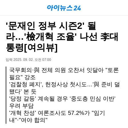
'문재인 정부 시즌2' 될
라…'檢개혁 조율' 나선 李대
통령[여의뷰]
입력 2025. 09. 02. 오전 07:00
국무회의·與 전체 의원 오찬서 잇달아 "토론
필요" 강조
'검찰청 폐지', 헌정사상 첫시도…'與 준비 덜
됐다' 본 듯
'당정 갈등' 계속될 경우 '중도층 민심 이반'
우려 부담
'개혁 찬성' 여론조사도 57.2%가 "임기
내"·"여야 합의"