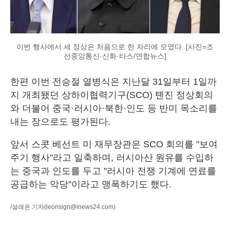
이번 행사에서 세 정상은 처음으로 한 자리에 모였다. [사진=조
선중앙통신·신화·타스/연합뉴스]
한편 이번 전승절 열병식은 지난달 31일부터 1일까
지 개최됐던 상하이협력기구(SCO) 톈진 정상회의
와 더불어 중국·러시아·북한·인도 등 반미 목소리를
내는 장으로도 평가된다.
앞서 스콧 베선트 미 재무장관은 SCO 회의를 "보여
주기 행사"라고 일축하며, 러시아산 원유를 수입하
는 중국과 인도를 두고 "러시아 전쟁 기계에 연료를
공급하는 악당"이라고 맹폭하기도 했다.
/설래온 기자
(leonsign@inews24.com)